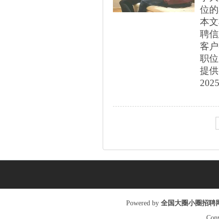
位的
本文
聘信
客户
职位
提供某
2025
Poweredby
全国大圈小圈招聘
Cop