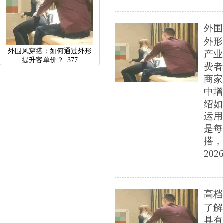
外围
外形
外围风穿搭：如何通过外形
产业
提升客单价？_377
费者
商家
中增
绍如
运用
是每
搭，
2026
高档
了解
具有