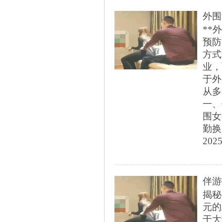
外围
**
预防
方式
业，
于外
从多
一、
围女
勤换
2025
伴游
揭秘
元的
于大