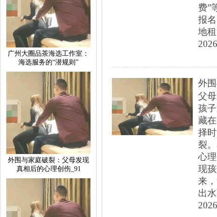
费”
报名
地租赁
2026
‌广州大圈品茶海选工作室‌：
海选服务的“潜规则”
外围
父母
孩子
藏在
择时
裂。
心理
外围与家庭破裂：父母发现
现孩
真相后的心理创伤_91
来，
出水
2026