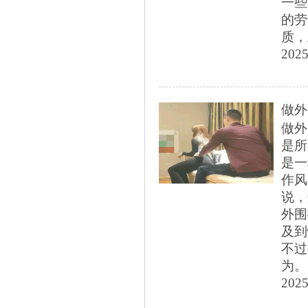
一些
的劳
质，
2025
做外
做外
是所
是一
作风
说，
外围
及到
不过
为。女
2025