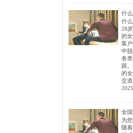
什么
什么
28
的女
客户
中脱
各类
跟。
的女
交道
2025
全国
为您
随着