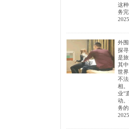
这种
务完
2025
外围
探寻
是旅
其中
世界
不法
相。
业”
动。
务的
2025