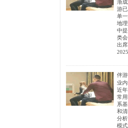
渐成
游已
单一
地理
中提
类会
出席
2025
伴游
业内
近年
常用
系基
和清
分析
模式