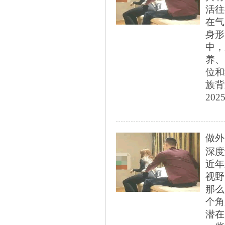
活往
在气
身形
中，
养、
位和
族背
2025
做外
深度
近年
视野
那么
个角
潜在